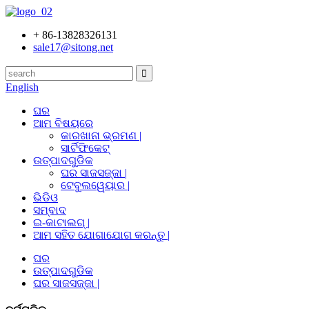
+ 86-13828326131
sale17@sitong.net
English
ଘର
ଆମ ବିଷୟରେ
କାରଖାନା ଭ୍ରମଣ |
ସାର୍ଟିଫିକେଟ୍
ଉତ୍ପାଦଗୁଡିକ
ଘର ସାଜସଜ୍ଜା |
ଟେବୁଲୱେୟାର |
ଭିଡିଓ
ସମ୍ବାଦ
ଇ-କାଟାଲଗ୍ |
ଆମ ସହିତ ଯୋଗାଯୋଗ କରନ୍ତୁ |
ଘର
ଉତ୍ପାଦଗୁଡିକ
ଘର ସାଜସଜ୍ଜା |