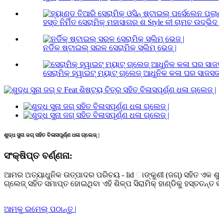
ହସ୍ତ ନିର୍ମିତ ସେରାମିକ୍ ମହାସାଗର ଶ Style ଳୀ ଚାମଚ ଉଦ୍ଭିଦ 
ନର୍ଡିକ୍ ଷ୍ଟାଇଲ୍ ସରଳ ସେରାମିକ୍ ସ୍ଲିମ୍ ଭେଜ୍ |
ସେରାମିକ୍ ହ୍ୱାଇଟ୍ ମ୍ୟାଟ୍ ଗ୍ଲେଜ୍ ଆଧୁନିକ କଳା ଘର ସାଜସଜ୍
ଶୁଦ୍ଧ ସୁନା ଜଗ୍ ସହିତ ବିଳାସପୂର୍ଣ୍ଣ ଧଳା ଗ୍ଲେଜ୍ |
ସଂକ୍ଷିପ୍ତ ବର୍ଣ୍ଣନା:
ଆମର ଅତ୍ୟାଧୁନିକ ଉତ୍ପାଦର ପରିଚୟ - lid ାଙ୍କୁଣୀ (ଜଗ୍) ସହିତ ଏକ ଶୁଦ୍
ଗ୍ଲେଜ୍ ସହିତ ସମାପ୍ତ ହୋଇଥିବା ଏହି ଶିଳ୍ପ ସିରାମିକ୍ ହାଣ୍ଡିକୁ ହସ୍ତତନ
ଆମକୁ ଇମେଲ୍ ପଠାନ୍ତୁ |