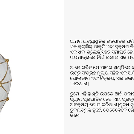
ଆମର ଅତ୍ୟାଧୁନିକ ଉତ୍ପାଦର ପରିଚୟ 
ଏକ କ୍ଲାସିକ୍ ଆକୃତି ଏବଂ ସୂକ୍ଷ୍ମ 
ଏକ ଧଳା ଗ୍ଲେଜ୍ ସହିତ ସମାପ୍ତ ହୋଇଥ
ତାପମାତ୍ରାରେ ନିଆଁ ଲଗାଇ ଏକ ପ୍ରକ
ଆମେ ଗର୍ବିତ ଯେ ଆମର ହାଣ୍ଡିରେ ବ୍ୟ
ଉଚ୍ଚ ସଂଗ୍ରହ ମୂଲ୍ୟ ସହିତ ଏକ ଅବି
ଗୋଲାକାର ଏବଂ ଚିକ୍କଣ, ଏକ କଳାତ
ାଇଥାଏ |
ତୁମେ ଏହି ହାଣ୍ଡି ଉପରେ ଆଖି ପକା
ଦ୍ୱାରା ପ୍ରଭାବିତ ହେବ |ଏହା ପ୍
ଅବକ୍ଷୟ ଯୋଗ କରିଥାଏ |ଶୁଦ୍ଧ ସୁ
ତୁଳନାତ୍ମକ ନୁହେଁ, ଯେତେବେଳେ ଗୋ
କରେ |