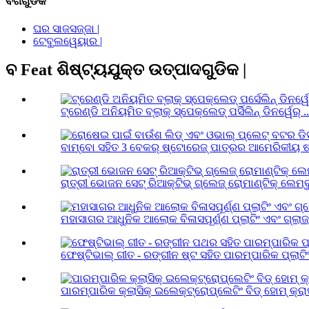
ବର୍ଗଗୁଡିକ
ଘର ସାଜସଜ୍ଜା |
ଟେବୁଲୱେୟାର |
ବ Feat ଶିଷ୍ଟ୍ୟଯୁକ୍ତ ଉତ୍ପାଦଗୁଡିକ |
ଟ୍ରେଣ୍ଡି ଅନିୟମିତ ବ୍ଲାକ୍ ସ୍ପେକ୍ଲେଡ୍ ପର୍ସିଲିନ୍ ଡିନର୍ୱେର୍ ..
ବାମ୍ବୋ ସହିତ 3 ବେକର୍ ଷ୍ଟୋରେଜ୍ ପାତ୍ରର ଆମେରିକୀୟ ଷ୍ଟ
ରାତ୍ରୀ ଭୋଜନ ସେଟ୍ ରିଆକ୍ଟିଭ୍ ଗ୍ଲେଜ୍ ରୋମାଣ୍ଟିକ୍ ଲେମ୍ବ
ମହାସାଗର ଆଧୁନିକ ଆଲୋକ ବିଳାସପୂର୍ଣ୍ଣ ପ୍ଲାଟିଂ ଏବଂ ଗ୍ଲାଜ୍ 
ଫେଷ୍ଟିଭାଲ୍ ଗୀତ - ରଙ୍ଗୀନ ଷ୍ଟ ସହିତ ପାରମ୍ପାରିକ ପ୍ଲାଟିଂ 
ପାରମ୍ପାରିକ କ୍ଲାସିକ୍ ଇଲେକ୍ଟ୍ରୋପ୍ଲେଟିଂ ବିଡ୍ ହୋମ୍ କ୍ରାଫ୍