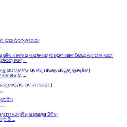
.
ାଇଲ୍ ସେଟ୍ ...
ୁ ଗଛ ହାତ M ...
...
...
ଟ ସି ...