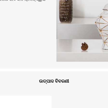
ଉତ୍ପାଦ ବିବରଣୀ