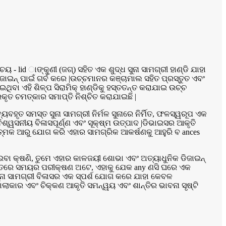
- lid ାଙ୍କୁଣୀ (ଜଗ୍) ସହିତ ଏକ ଶୁଦ୍ଧ ସୁନା ସାମଗ୍ରୀ ହାଣ୍ଡି ଯାହା
ଡିଜାଇନ୍ ପାଇଁ ଗର୍ବ କରେ |ଉଚ୍ଚମାନର କଞ୍ଚାମାଲ ସହିତ ପ୍ରସ୍ତୁତ ଏବଂ
ିବା ଏହି ଶିଳ୍ପ ସିରାମିକ୍ ହାଣ୍ଡିକୁ ହସ୍ତତନ୍ତ କରାଯାଇ ଉଚ୍ଚ
ୃତ ଚମତ୍କାର ସମାପ୍ତି ନିଶ୍ଚିତ କରାଯାଇଛି |
ବହୃତ ସମସ୍ତ ସୁନା ସାମଗ୍ରୀ ନିର୍ମଳ ସୁନାରେ ନିର୍ମିତ, ଫଳସ୍ୱରୂପ ଏକ
ଶ୍ୱସନୀୟ ବିଳାସପୂର୍ଣ୍ଣ ଏବଂ ସୂକ୍ଷ୍ମ ଉତ୍ପାଦ |ଡିଭାଇସର ଆକୃତି
୍ମକ ଆରୁ ଯୋଗ କରି ଏହାର ସାମଗ୍ରିକ ଆକର୍ଷଣକୁ ଆହୁରି ବ ances
ଇବା କ୍ଷଣି, ତୁମେ ଏହାର କାଳଜୟୀ ଶୋଭା ଏବଂ ଅତ୍ୟାଧୁନିକ ଡିଜାଇନ୍
ରକୃତରେ ସମୟର ପରୀକ୍ଷଣ ଅଟେ, ଏହାକୁ ଯେକ any ଣସି ଘରେ ଏକ
ନା ସାମଗ୍ରୀ ବିଳାସର ଏକ ସ୍ପର୍ଶ ଯୋଗ କରେ ଯାହା କେବଳ
ଲାକାର ଏବଂ ଚିକ୍କଣ ଆକୃତି ସମନ୍ୱୟ ଏବଂ ଶାନ୍ତିର ଭାବନା ସୃଷ୍ଟି