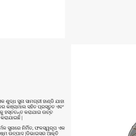
ଶୁଦ୍ଧ ସୁନା ସାମଗ୍ରୀ ହାଣ୍ଡି ଯାହା
ାନର କଞ୍ଚାମାଲ ସହିତ ପ୍ରସ୍ତୁତ ଏବଂ
ଡିକୁ ହସ୍ତତନ୍ତ କରାଯାଇ ଉଚ୍ଚ
 କରାଯାଇଛି |
୍ମଳ ସୁନାରେ ନିର୍ମିତ, ଫଳସ୍ୱରୂପ ଏକ
କ୍ଷ୍ମ ଉତ୍ପାଦ |ଡିଭାଇସର ଆକୃତି