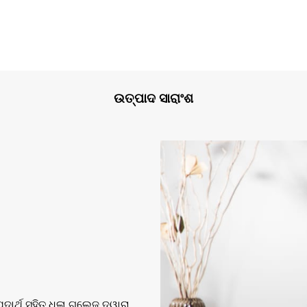
ଉତ୍ପାଦ ସାରାଂଶ
ାର୍ଥ ସହିତ ଧଳା ଗ୍ଲେଜ୍ ଦ୍ୱାରା