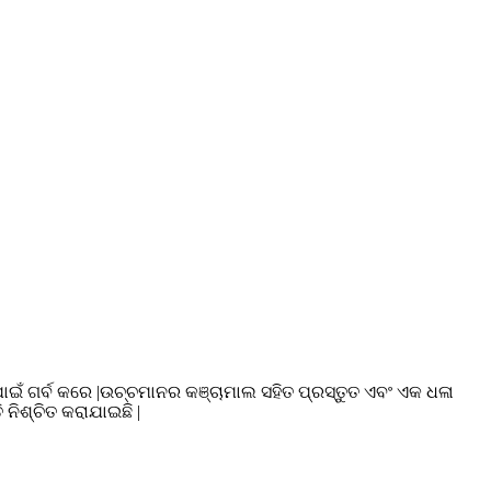
୍ ପାଇଁ ଗର୍ବ କରେ |ଉଚ୍ଚମାନର କଞ୍ଚାମାଲ ସହିତ ପ୍ରସ୍ତୁତ ଏବଂ ଏକ ଧଳା
ନିଶ୍ଚିତ କରାଯାଇଛି |