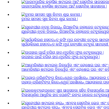
ପାରମ୍ପାରିକ କ୍ଲାସିକ୍ ଷ୍ଟାଇଲ୍ ଆର୍ଟ ସେରାମିକ୍ ସାଜସଜ୍ଜା |
ତୁମର ସମସ୍ତ ସୁଖ କିମ୍ବା ଶୁଭ କାମନା |
ୟୁରୋପୀୟ ନୂତନ ଡିଜାଇନ୍ ରିଆକ୍ଟିଭ୍ ଗ୍ଲାଜେଡ୍ ଟେବୁଲୱେର୍ 
ସୂର୍ଯ୍ୟକିରଣ ହସ୍ତତନ୍ତ କଫି ମୁଗ ରଙ୍ଗୀନ ଟେବୁଲ ସାମଗ୍ରୀ 
ଉପହାର ପାଇଁ ବଗିଚା ହାତ-ମୁଦ୍ରିତ ଫୁଲ ଟେବୁଲୱେର୍ |
ଆମେରିକୀୟ ଷ୍ଟାଇଲ୍ ଡିନର୍ୱେର୍ ଏବଂ ରୋଷେଇ ଘର ଏବଂ କଫି
ପ୍ୟାଡ୍-ପ୍ରିଣ୍ଟିଙ୍ଗ୍ କିଚେନ୍ୱେର୍ ପର୍ସେଲେନ୍ ଆୟତାକାର ପ୍ଲେ
ବିଳାସପୂର୍ଣ୍ଣ ଆଧୁନିକ ହାତ ପେଣ୍ଟିଂ ରଙ୍ଗ ଗ୍ଲେଜ ଟେବୁଲୱେର
ୟୁରୋପୀୟ ଷ୍ଟାଇଲ୍ ଲାଇନ୍ ଏମ୍ବସ୍ ସେରାମିକ୍ ଭେଜ୍ ଏବଂ ଉଦ୍