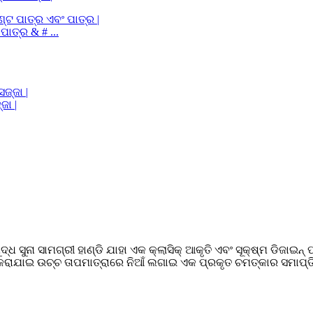
ପାତ୍ର & # ...
ଜା |
ଧ ସୁନା ସାମଗ୍ରୀ ହାଣ୍ଡି ଯାହା ଏକ କ୍ଲାସିକ୍ ଆକୃତି ଏବଂ ସୂକ୍ଷ୍ମ ଡିଜାଇନ
୍ତ କରାଯାଇ ଉଚ୍ଚ ତାପମାତ୍ରାରେ ନିଆଁ ଲଗାଇ ଏକ ପ୍ରକୃତ ଚମତ୍କାର ସମାପ୍ତି 