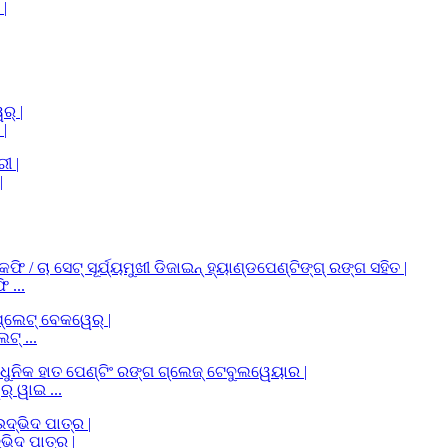
|
|
 ...
ଟ୍ ...
୍ ୱାଇ ...
ଭିଦ ପାତ୍ର |