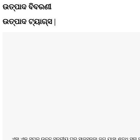
ଉତ୍ପାଦ ବିବରଣୀ
ଉତ୍ପାଦ ଟ୍ୟାଗ୍ସ |
ଏହା ଏକ ସୁପର ଉଚ୍ଚ ସ୍ତରୀୟ ଘର ସାଜସଜ୍ଜା ଜଗ୍ ଯାହା ଶୁଦ୍ଧ ସୁନା ପଦ