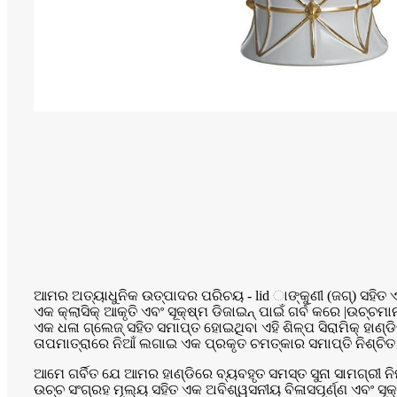
ଆମର ଅତ୍ୟାଧୁନିକ ଉତ୍ପାଦର ପରିଚୟ - lid ାଙ୍କୁଣୀ (ଜଗ୍) ସହିତ ଏକ 
ଏକ କ୍ଲାସିକ୍ ଆକୃତି ଏବଂ ସୂକ୍ଷ୍ମ ଡିଜାଇନ୍ ପାଇଁ ଗର୍ବ କରେ |ଉଚ୍ଚମ
ଏକ ଧଳା ଗ୍ଲେଜ୍ ସହିତ ସମାପ୍ତ ହୋଇଥିବା ଏହି ଶିଳ୍ପ ସିରାମିକ୍ ହାଣ୍
ତାପମାତ୍ରାରେ ନିଆଁ ଲଗାଇ ଏକ ପ୍ରକୃତ ଚମତ୍କାର ସମାପ୍ତି ନିଶ୍ଚିତ
ଆମେ ଗର୍ବିତ ଯେ ଆମର ହାଣ୍ଡିରେ ବ୍ୟବହୃତ ସମସ୍ତ ସୁନା ସାମଗ୍ରୀ ନିର
ଉଚ୍ଚ ସଂଗ୍ରହ ମୂଲ୍ୟ ସହିତ ଏକ ଅବିଶ୍ୱସନୀୟ ବିଳାସପୂର୍ଣ୍ଣ ଏବଂ ସୂ