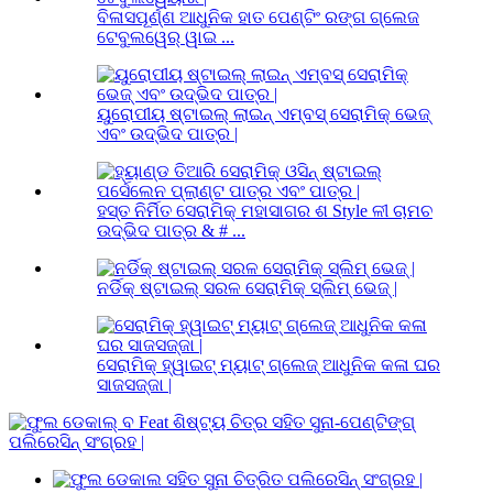
ବିଳାସପୂର୍ଣ୍ଣ ଆଧୁନିକ ହାତ ପେଣ୍ଟିଂ ରଙ୍ଗ ଗ୍ଲେଜ
ଟେବୁଲୱେର୍ ୱାଇ ...
ୟୁରୋପୀୟ ଷ୍ଟାଇଲ୍ ଲାଇନ୍ ଏମ୍ବସ୍ ସେରାମିକ୍ ଭେଜ୍
ଏବଂ ଉଦ୍ଭିଦ ପାତ୍ର |
ହସ୍ତ ନିର୍ମିତ ସେରାମିକ୍ ମହାସାଗର ଶ Style ଳୀ ଚାମଚ
ଉଦ୍ଭିଦ ପାତ୍ର & # ...
ନର୍ଡିକ୍ ଷ୍ଟାଇଲ୍ ସରଳ ସେରାମିକ୍ ସ୍ଲିମ୍ ଭେଜ୍ |
ସେରାମିକ୍ ହ୍ୱାଇଟ୍ ମ୍ୟାଟ୍ ଗ୍ଲେଜ୍ ଆଧୁନିକ କଳା ଘର
ସାଜସଜ୍ଜା |