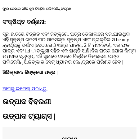
ଫୁଲ ଡେକାଲ ସହିତ ସୁନା ଚିତ୍ରିତ ପଲିରେସିନ୍ ସଂଗ୍ରହ |
ସଂକ୍ଷିପ୍ତ ବର୍ଣ୍ଣନା:
ସୁନା ହାତରେ ଚିତ୍ରିତ ଏବଂ ଜିଙ୍କ୍ଗୋ ପତ୍ର ଡେକାଲରେ ସଜାଯାଇଥିବା
ଏହି ସୂକ୍ଷ୍ମ ରଜନୀ ଘର ସାଜସଜ୍ଜା ସୂକ୍ଷ୍ମ ଏବଂ ପ୍ରାକୃତିକ ସ beauty
ନ୍ଦର୍ଯ୍ୟକୁ ଦର୍ଶାଏ |ସେଠାରେ 3 ଖଣ୍ଡ ପାତ୍ର, 2 ଟି ମହମବତୀ, ଏକ ଫଳ
ପାତ୍ର ଏବଂ lid ାଙ୍କୁଣୀ ସହିତ ଏକ ହାଣ୍ଡି ଅଛି |ନିଜ ଘରର ଯୋଗ କିମ୍ବା
ଉପହାର ସ୍ୱରୂପ, ଏହି ସୁନାରେ ହାତରେ ଚିତ୍ରିତ ଜିଙ୍କ୍ଗୋ ପତ୍ର
ପଲିରେସିନ୍ ଅଳଙ୍କାର ସେଟ୍ ଧ୍ୟାନର କେନ୍ଦ୍ରରେ ପରିଣତ ହେବ |
ସିରିଜ୍ ନାମ: ଜିଙ୍କ୍ଗୋ ପତ୍ର |
ଆମକୁ ଇମେଲ୍ ପଠାନ୍ତୁ |
ଉତ୍ପାଦ ବିବରଣୀ
ଉତ୍ପାଦ ଟ୍ୟାଗ୍ସ |