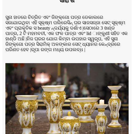
ସାରାଂଶ
ସୁନା ହାତରେ ଚିତ୍ରିତ ଏବଂ ଜିଙ୍କ୍ଗୋ ପତ୍ର ଡେକାଲରେ
ସଜାଯାଇଥିବା ଏହି ସୂକ୍ଷ୍ମ ପଲିରେସିନ୍ ଘର ସାଜସଜ୍ଜା ସେଟ୍ ସୂକ୍ଷ୍ମ
ଏବଂ ପ୍ରାକୃତିକ ସ beauty ନ୍ଦର୍ଯ୍ୟକୁ ଦର୍ଶାଏ |ସେଠାରେ 3 ଖଣ୍ଡ
ପାତ୍ର, 2 ଟି ମହମବତୀ, ଏକ ଫଳ ପାତ୍ର ଏବଂ lid ାଙ୍କୁଣୀ ସହିତ ଏକ
ହାଣ୍ଡି ଅଛି |ନିଜ ଘରର ଯୋଗ କିମ୍ବା ଉପହାର ସ୍ୱରୂପ, ଏହି ସୁନା
ଜିଙ୍କ୍ଗୋ ପତ୍ର ସିରାମିକ୍ ଅଳଙ୍କାର ସେଟ୍ ଧ୍ୟାନର କେନ୍ଦ୍ରରେ
ପରିଣତ ହେବ |ରୂପା ରଙ୍ଗ ମଧ୍ୟ ଉପଲବ୍ଧ |