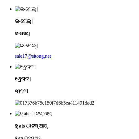
ଇ-ମେଲ୍ |
ଇ-ମେଲ୍ |
sale17@sitong.net
ୱେଚାଟ |
ୱେଚାଟ |
ହ୍ ats ାଟସ୍ ଆପ୍
ହ୍ ats ାଟସ୍ ଆପ୍