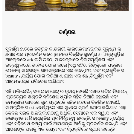
ବର୍ଣ୍ଣନା
ସୁବର୍ଣ୍ଣ ହାତରେ ଚିତ୍ରିତ କାରିଗରୀ କାରିଗରମାନଙ୍କର ସୂକ୍ଷ୍ମ କ
skills ଶଳ ପ୍ରଦର୍ଶନ କରେ |ହାତରେ ଚିତ୍ରିତ ସୁବର୍ଣ୍ଣ s ାଞ୍ଚାଗୁଡ଼ିକ
ଆଲୋକରେ ark ଲସି ଉଠେ, ସାଜସଜ୍ଜାରେ ବିଳାସପୂର୍ଣ୍ଣତା ଏବଂ
ଉଜ୍ଜ୍ୱଳତାର ଭାବନା ଯୋଗ କରେ |ଏଥି ସହିତ, ଜିଙ୍କ୍ଗୋ ପତ୍ରର
ଡେକାଲ୍ ସାଜସଜ୍ଜା ସାଜସଜ୍ଜାରେ ଏକ ଜୀବନ୍ତତା ଏବଂ ପ୍ରାକୃତିକ ସ
beauty ନ୍ଦର୍ଯ୍ୟ ଯୋଗ କରିଥାଏ, ଯାହା ଏକ ଶାନ୍ତିପୂର୍ଣ୍ଣ ଏବଂ
ଆରାମଦାୟକ ପରିବେଶ ଆଣିଥାଏ |
ଏହି ପଲିରେସିନ୍ ସଜାଇବା ସେଟ୍ ର ହୃଦୟ ହେଉଛି ଏହାର ଜଟିଳ ଡିଜାଇନ୍
|ପ୍ରତ୍ୟେକ ଖଣ୍ଡଟି ସବିଶେଷ ଧ୍ୟାନ ସହିତ ତିଆରି ହୋଇଛି ଏବଂ
ଚମତ୍କାର ଭାବରେ ସୁନା ଷ୍ଟ୍ରୋକ ସହିତ ହାତରେ ଚିତ୍ରିତ ହୋଇଛି,
ସାମଗ୍ରିକ ସ est ନ୍ଦର୍ଯ୍ୟରେ ଏକ ସୁନ୍ଦର ସ୍ପର୍ଶ ଯୋଗ କରିଥାଏ |ଏହା
କେବଳ ସରଳ ଅଳଙ୍କାରଠାରୁ ଅଧିକ, ସେମାନେ ଏକ ସ୍ୱାଦ ଏବଂ
କଳାତ୍ମକ ଅଭିବ୍ୟକ୍ତିର ପ୍ରତିନିଧିତ୍ୱ କରନ୍ତି, ସ beauty ନ୍ଦର୍ଯ୍ୟ
ଏବଂ ସବିଶେଷ ତଥ୍ୟ ପାଇଁ ଆପଣଙ୍କ ଆଖିକୁ ପ୍ରଦର୍ଶନ କରନ୍ତି ଏବଂ
ଆପଣଙ୍କ ଘରକୁ ଏକ ଉଷ୍ମ ଏବଂ ବ୍ୟକ୍ତିଗତ ସ୍ଥାନ କରନ୍ତି |