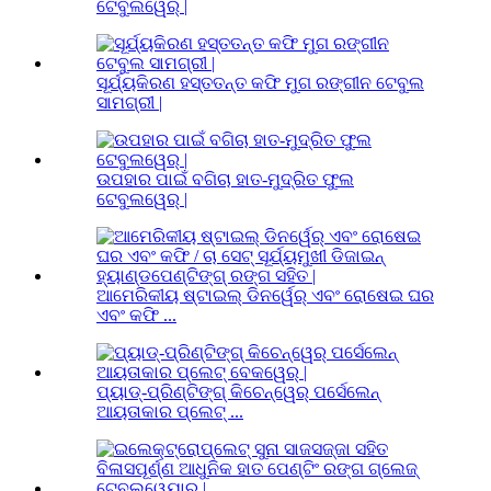
ଟେବୁଲୱେର୍ |
ସୂର୍ଯ୍ୟକିରଣ ହସ୍ତତନ୍ତ କଫି ମୁଗ ରଙ୍ଗୀନ ଟେବୁଲ
ସାମଗ୍ରୀ |
ଉପହାର ପାଇଁ ବଗିଚା ହାତ-ମୁଦ୍ରିତ ଫୁଲ
ଟେବୁଲୱେର୍ |
ଆମେରିକୀୟ ଷ୍ଟାଇଲ୍ ଡିନର୍ୱେର୍ ଏବଂ ରୋଷେଇ ଘର
ଏବଂ କଫି ...
ପ୍ୟାଡ୍-ପ୍ରିଣ୍ଟିଙ୍ଗ୍ କିଚେନ୍ୱେର୍ ପର୍ସେଲେନ୍
ଆୟତାକାର ପ୍ଲେଟ୍ ...