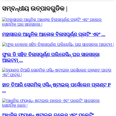
ସମ୍ବନ୍ଧୀୟ ଉତ୍ପାଦଗୁଡିକ |
ମହାସାଗର ଆଧୁନିକ ଆଲୋକ ବିଳାସପୂର୍ଣ୍ଣ ପ୍ଲାଟିଂ ଏବଂ ...
ଫୁଲ ଡି ସହିତ ବିଳାସପୂର୍ଣ୍ଣ ପଲିରେସିନ୍ ଘର ସାଜସଜ୍ଜା
ଆଇଟମ୍ ...
ହାତ ତିଆରି ସେରାମିକ୍ ଓସିନ୍ ଷ୍ଟାଇଲ୍ ପର୍ସେଲେନ ପ୍ଲାଣ୍ଟ P
...
ଆଧୁନିକ ଫ୍ୟାଶନ୍ ଷ୍ଟାଇଲ୍ ଗ୍ଲେଜ୍ ଏବଂ ପ୍ଲେଟିଂ