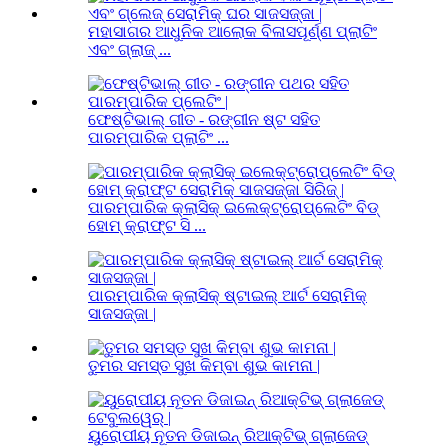
ମହାସାଗର ଆଧୁନିକ ଆଲୋକ ବିଳାସପୂର୍ଣ୍ଣ ପ୍ଲାଟିଂ
ଏବଂ ଗ୍ଲାଜ୍ ...
ଫେଷ୍ଟିଭାଲ୍ ଗୀତ - ରଙ୍ଗୀନ ଷ୍ଟ ସହିତ
ପାରମ୍ପାରିକ ପ୍ଲାଟିଂ ...
ପାରମ୍ପାରିକ କ୍ଲାସିକ୍ ଇଲେକ୍ଟ୍ରୋପ୍ଲେଟିଂ ବିଡ୍
ହୋମ୍ କ୍ରାଫ୍ଟ ସି ...
ପାରମ୍ପାରିକ କ୍ଲାସିକ୍ ଷ୍ଟାଇଲ୍ ଆର୍ଟ ସେରାମିକ୍
ସାଜସଜ୍ଜା |
ତୁମର ସମସ୍ତ ସୁଖ କିମ୍ବା ଶୁଭ କାମନା |
ୟୁରୋପୀୟ ନୂତନ ଡିଜାଇନ୍ ରିଆକ୍ଟିଭ୍ ଗ୍ଲାଜେଡ୍