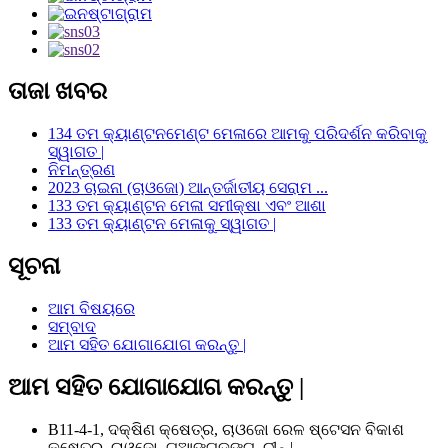
ତାଜା ଖବର
134 ତମ କ୍ୟାଣ୍ଟନମେଣ୍ଟ ମେଳାରେ ଆମକୁ ପରିଦର୍ଶନ କରିବାକୁ
ସ୍ୱାଗତ |
ନିମନ୍ତ୍ରଣ
2023 ଚାଇନା (ଚାଓଜୋ) ଆନ୍ତର୍ଜାତୀୟ ସେରାମ ...
133 ତମ କ୍ୟାଣ୍ଟନ ମେଳା ସମୀକ୍ଷା ଏବଂ ଆଶା
133 ତମ କ୍ୟାଣ୍ଟନ ମେଳାକୁ ସ୍ୱାଗତ |
ସୂଚନା
ଆମ ବିଷୟରେ
ସମ୍ବାଦ
ଆମ ସହିତ ଯୋଗାଯୋଗ କରନ୍ତୁ |
ଆମ ସହିତ ଯୋଗାଯୋଗ କରନ୍ତୁ |
B11-4-1, ଦକ୍ଷିଣ କ୍ଷେତ୍ର, ଚାଓଜୋ ରେଳ ଷ୍ଟେସନ ବିକାଶ
କ୍ଷେତ୍ର, ଚାଓଜୋ, ଗୁଆଙ୍ଗଡଙ୍ଗ, ଚୀନ୍ |