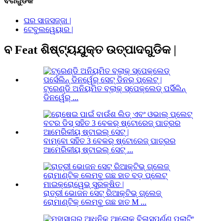
ବର୍ଗଗୁଡିକ
ଘର ସାଜସଜ୍ଜା |
ଟେବୁଲୱେୟାର |
ବ Feat ଶିଷ୍ଟ୍ୟଯୁକ୍ତ ଉତ୍ପାଦଗୁଡିକ |
ଟ୍ରେଣ୍ଡି ଅନିୟମିତ ବ୍ଲାକ୍ ସ୍ପେକ୍ଲେଡ୍ ପର୍ସିଲିନ୍
ଡିନର୍ୱେର୍ ...
ବାମ୍ବୋ ସହିତ 3 ବେକର୍ ଷ୍ଟୋରେଜ୍ ପାତ୍ରର
ଆମେରିକୀୟ ଷ୍ଟାଇଲ୍ ସେଟ୍ ...
ରାତ୍ରୀ ଭୋଜନ ସେଟ୍ ରିଆକ୍ଟିଭ୍ ଗ୍ଲେଜ୍
ରୋମାଣ୍ଟିକ୍ ଲେମ୍ବୁ ଗଛ ହାତ M ...