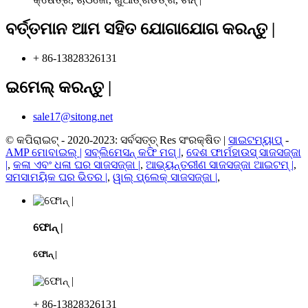
ବର୍ତ୍ତମାନ ଆମ ସହିତ ଯୋଗାଯୋଗ କରନ୍ତୁ |
+ 86-13828326131
ଇମେଲ୍ କରନ୍ତୁ |
sale17@sitong.net
© କପିରାଇଟ୍ - 2020-2023: ସର୍ବସତ୍ତ୍ Res ସଂରକ୍ଷିତ |
ସାଇଟମ୍ୟାପ୍
-
AMP ମୋବାଇଲ୍ |
ସବ୍ଲିମେସନ୍ କଫି ମଗ୍ |
,
ଦେଶ ଫାର୍ମହାଉସ୍ ସାଜସଜ୍ଜା
|
,
କଳା ଏବଂ ଧଳା ଘର ସାଜସଜ୍ଜା |
,
ଆଭ୍ୟନ୍ତରୀଣ ସାଜସଜ୍ଜା ଆଇଟମ୍ |
,
ସମସାମୟିକ ଘର ଭିତର |
,
ୱାଲ୍ ପ୍ଲେକ୍ ସାଜସଜ୍ଜା |
,
ଫୋନ୍ |
ଫୋନ୍ |
+ 86-13828326131