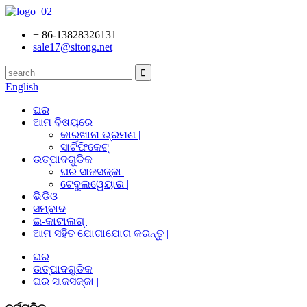
+ 86-13828326131
sale17@sitong.net
English
ଘର
ଆମ ବିଷୟରେ
କାରଖାନା ଭ୍ରମଣ |
ସାର୍ଟିଫିକେଟ୍
ଉତ୍ପାଦଗୁଡିକ
ଘର ସାଜସଜ୍ଜା |
ଟେବୁଲୱେୟାର |
ଭିଡିଓ
ସମ୍ବାଦ
ଇ-କାଟାଲଗ୍ |
ଆମ ସହିତ ଯୋଗାଯୋଗ କରନ୍ତୁ |
ଘର
ଉତ୍ପାଦଗୁଡିକ
ଘର ସାଜସଜ୍ଜା |