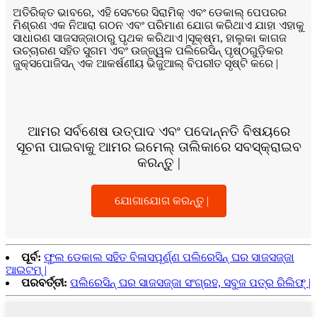
ଅତିରିକ୍ତ ଭାବରେ, ଏହି ସେଟରେ ସିରାମିକ୍ ଏବଂ ଡେକାଲ୍ ପେପରର
ମିଶ୍ରଣ ଏକ ନିଆରା ଗଠନ ଏବଂ ପରିମାଣ ଯୋଗ କରିଥାଏ ଯାହା ଏହାକୁ
ସାଧାରଣ ସାଜସଜ୍ଜାଠାରୁ ପୃଥକ କରିଥାଏ |ସୂକ୍ଷ୍ମ, ହାଲୁକା କାଗଜ
ଉଚ୍ଚାରଣ ସହିତ ସୁଗମ ଏବଂ ଉଜ୍ଜ୍ୱଳ ପଲିରେସିନ୍ ପୃଷ୍ଠଗୁଡ଼ିକର
ଜୁକ୍ସପୋଜିସନ୍ ଏକ ଆକର୍ଷଣୀୟ ଭିଜୁଆଲ୍ ବିପରୀତ ସୃଷ୍ଟି କରେ |
ଆମର ସର୍ବଶେଷ ଉତ୍ପାଦ ଏବଂ ପଦୋନ୍ନତି ବିଷୟରେ
ସୂଚନା ପାଇବାକୁ ଆମର ଇମେଲ୍ ତାଲିକାରେ ସବସ୍କ୍ରାଇବ
କରନ୍ତୁ |
ଯୋଗାଯୋଗ କରନ୍ତୁ |
ପୂର୍ବ:
ଫୁଲ ଡେକାଲ ସହିତ ବିଳାସପୂର୍ଣ୍ଣ ପଲିରେସିନ୍ ଘର ସାଜସଜ୍ଜା
ଆଇଟମ୍ |
ପରବର୍ତ୍ତୀ:
ପଲିରେସିନ୍ ଘର ସାଜସଜ୍ଜା ସଂଗ୍ରହ, ସବୁଜ ପତ୍ର ରିଲିଫ୍ |