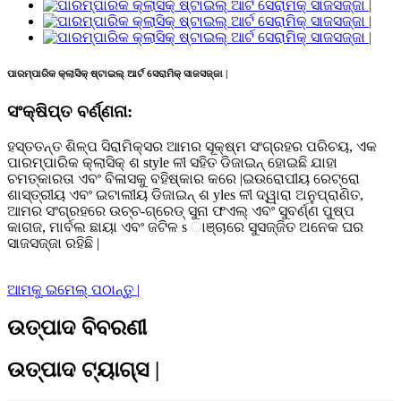
ପାରମ୍ପାରିକ କ୍ଲାସିକ୍ ଷ୍ଟାଇଲ୍ ଆର୍ଟ ସେରାମିକ୍ ସାଜସଜ୍ଜା |
ସଂକ୍ଷିପ୍ତ ବର୍ଣ୍ଣନା:
ହସ୍ତତନ୍ତ ଶିଳ୍ପ ସିରାମିକ୍ସର ଆମର ସୂକ୍ଷ୍ମ ସଂଗ୍ରହର ପରିଚୟ, ଏକ
ପାରମ୍ପାରିକ କ୍ଲାସିକ୍ ଶ style ଳୀ ସହିତ ଡିଜାଇନ୍ ହୋଇଛି ଯାହା
ଚମତ୍କାରତା ଏବଂ ବିଳାସକୁ ବହିଷ୍କାର କରେ |ଇଉରୋପୀୟ ରେଟ୍ରୋ
ଶାସ୍ତ୍ରୀୟ ଏବଂ ଇଟାଲୀୟ ଡିଜାଇନ୍ ଶ yles ଳୀ ଦ୍ୱାରା ଅନୁପ୍ରାଣିତ,
ଆମର ସଂଗ୍ରହରେ ଉଚ୍ଚ-ଗ୍ରେଡ୍ ସୁନା ଫଏଲ୍ ଏବଂ ସୁବର୍ଣ୍ଣ ପୁଷ୍ପ
କାଗଜ, ମାର୍ବଲ ଛାୟା ଏବଂ ଜଟିଳ s ାଞ୍ଚାରେ ସୁସଜ୍ଜିତ ଅନେକ ଘର
ସାଜସଜ୍ଜା ରହିଛି |
ଆମକୁ ଇମେଲ୍ ପଠାନ୍ତୁ |
ଉତ୍ପାଦ ବିବରଣୀ
ଉତ୍ପାଦ ଟ୍ୟାଗ୍ସ |