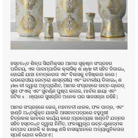
ହସ୍ତତନ୍ତ ଶିଳ୍ପ ସିରାମିକ୍ସର ଆମର ସୂକ୍ଷ୍ମ ସଂଗ୍ରହର
ପରିଚୟ, ଏକ ପାରମ୍ପାରିକ କ୍ଲାସିକ୍ ଶ style ଳୀ ସହିତ ଡିଜାଇନ୍
ହୋଇଛି ଯାହା ଚମତ୍କାରତା ଏବଂ ବିଳାସକୁ ବହିଷ୍କାର କରେ |
ଇଉରୋପୀୟ ରେଟ୍ରୋ ଶାସ୍ତ୍ରୀୟ ଏବଂ ଇଟାଲୀୟ ଡିଜାଇନ୍ ଶ
yles ଳୀ ଦ୍ୱାରା ଅନୁପ୍ରାଣିତ, ଆମର ସଂଗ୍ରହରେ ଉଚ୍ଚ-ଗ୍ରେଡ୍
ସୁନା ଫଏଲ୍ ଏବଂ ସୁବର୍ଣ୍ଣ ପୁଷ୍ପ କାଗଜ, ମାର୍ବଲ ଛାୟା ଏବଂ
ଜଟିଳ s ାଞ୍ଚାରେ ସୁସଜ୍ଜିତ ଅନେକ ଘର ସାଜସଜ୍ଜା ରହିଛି |
ଆମର ସଂଗ୍ରହରେ ଭେଜ୍, ମହମବତୀ ଧାରକ, ଫଳ ପାତ୍ର, ଏବଂ
ହାଣ୍ଡି ଅନ୍ତର୍ଭୁକ୍ତ ଯାହାକି ଆସବାବପତ୍ରରେ ବହୁମୁଖୀ
ଚିତ୍ରକଳା ଭାବରେ କାର୍ଯ୍ୟ କରେ |ପ୍ରତ୍ୟେକ ଖଣ୍ଡଟି ଯତ୍ନର
ସହିତ ହସ୍ତତନ୍ତ ଦ୍ୱାରା ନିର୍ମିତ, ଫଳସ୍ୱରୂପ ଉଚ୍ଚ-ଗୁଣାତ୍ମକ
ଉତ୍ପାଦ ଯାହାକି କ living ଣସି ବାସସ୍ଥାନରେ ଅତ୍ୟାଧୁନିକତାର
ସ୍ପର୍ଶ ଯୋଗ କରିଥାଏ |