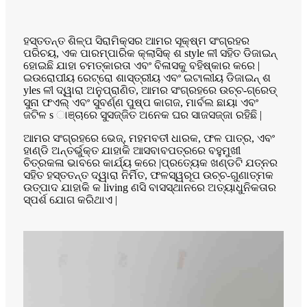
ହସ୍ତତନ୍ତ ଶିଳ୍ପ ସିରାମିକ୍ସର ଆମର ସୂକ୍ଷ୍ମ ସଂଗ୍ରହର
ପରିଚୟ, ଏକ ପାରମ୍ପାରିକ କ୍ଲାସିକ୍ ଶ style ଳୀ ସହିତ ଡିଜାଇନ୍
ହୋଇଛି ଯାହା ଚମତ୍କାରତା ଏବଂ ବିଳାସକୁ ବହିଷ୍କାର କରେ |
ଇଉରୋପୀୟ ରେଟ୍ରୋ ଶାସ୍ତ୍ରୀୟ ଏବଂ ଇଟାଲୀୟ ଡିଜାଇନ୍ ଶ
yles ଳୀ ଦ୍ୱାରା ଅନୁପ୍ରାଣିତ, ଆମର ସଂଗ୍ରହରେ ଉଚ୍ଚ-ଗ୍ରେଡ୍
ସୁନା ଫଏଲ୍ ଏବଂ ସୁବର୍ଣ୍ଣ ପୁଷ୍ପ କାଗଜ, ମାର୍ବଲ ଛାୟା ଏବଂ
ଜଟିଳ s ାଞ୍ଚାରେ ସୁସଜ୍ଜିତ ଅନେକ ଘର ସାଜସଜ୍ଜା ରହିଛି |
ଆମର ସଂଗ୍ରହରେ ଭେଜ୍, ମହମବତୀ ଧାରକ, ଫଳ ପାତ୍ର, ଏବଂ
ହାଣ୍ଡି ଅନ୍ତର୍ଭୁକ୍ତ ଯାହାକି ଆସବାବପତ୍ରରେ ବହୁମୁଖୀ
ଚିତ୍ରକଳା ଭାବରେ କାର୍ଯ୍ୟ କରେ |ପ୍ରତ୍ୟେକ ଖଣ୍ଡଟି ଯତ୍ନର
ସହିତ ହସ୍ତତନ୍ତ ଦ୍ୱାରା ନିର୍ମିତ, ଫଳସ୍ୱରୂପ ଉଚ୍ଚ-ଗୁଣାତ୍ମକ
ଉତ୍ପାଦ ଯାହାକି କ living ଣସି ବାସସ୍ଥାନରେ ଅତ୍ୟାଧୁନିକତାର
ସ୍ପର୍ଶ ଯୋଗ କରିଥାଏ |