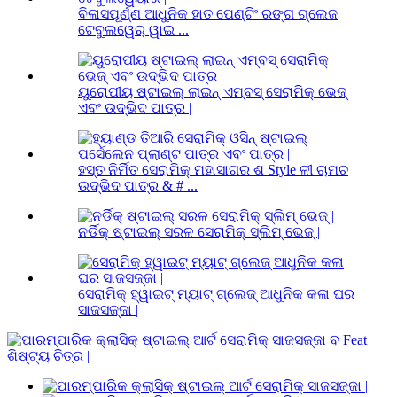
ବିଳାସପୂର୍ଣ୍ଣ ଆଧୁନିକ ହାତ ପେଣ୍ଟିଂ ରଙ୍ଗ ଗ୍ଲେଜ
ଟେବୁଲୱେର୍ ୱାଇ ...
ୟୁରୋପୀୟ ଷ୍ଟାଇଲ୍ ଲାଇନ୍ ଏମ୍ବସ୍ ସେରାମିକ୍ ଭେଜ୍
ଏବଂ ଉଦ୍ଭିଦ ପାତ୍ର |
ହସ୍ତ ନିର୍ମିତ ସେରାମିକ୍ ମହାସାଗର ଶ Style ଳୀ ଚାମଚ
ଉଦ୍ଭିଦ ପାତ୍ର & # ...
ନର୍ଡିକ୍ ଷ୍ଟାଇଲ୍ ସରଳ ସେରାମିକ୍ ସ୍ଲିମ୍ ଭେଜ୍ |
ସେରାମିକ୍ ହ୍ୱାଇଟ୍ ମ୍ୟାଟ୍ ଗ୍ଲେଜ୍ ଆଧୁନିକ କଳା ଘର
ସାଜସଜ୍ଜା |