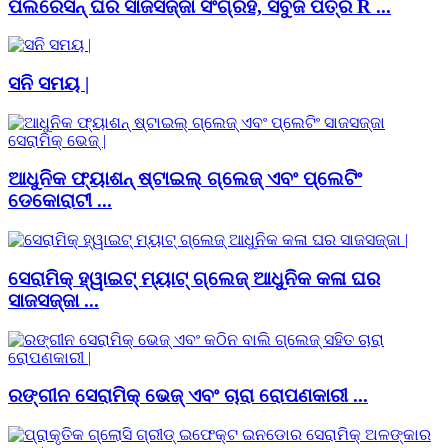
ପଲିରେସିନ୍ ଘର ସାଜସଜ୍ଜା ସଂଗ୍ରହ, ସବୁଜ ପତ୍ର R ...
ସନି ସମୟ |
ଆଧୁନିକ ଫ୍ୟାଶନ୍ ଷ୍ଟାଇଲ୍ ଗ୍ଲେଜ୍ ଏବଂ ପ୍ଲେଟିଂ
ଡେକୋରାଟୀ ...
ସେରାମିକ୍ ହ୍ୱାଇଟ୍ ମ୍ୟାଟ୍ ଗ୍ଲେଜ୍ ଆଧୁନିକ କଳା ଘର
ସାଜସଜ୍ଜା ...
ରଙ୍ଗୀନ ସେରାମିକ୍ ଭେଜ୍ ଏବଂ ଚାରା ରୋପଣକାରୀ ...