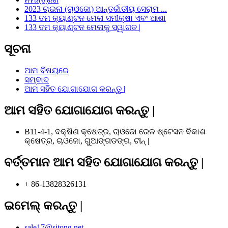
2023 ଚାଇନା (ଚାଓଜୋ) ଆନ୍ତର୍ଜାତୀୟ ସେରାମ ...
133 ତମ କ୍ୟାଣ୍ଟନ ମେଳା ସମୀକ୍ଷା ଏବଂ ଆଶା
133 ତମ କ୍ୟାଣ୍ଟନ ମେଳାକୁ ସ୍ୱାଗତ |
ସୂଚନା
ଆମ ବିଷୟରେ
ସମ୍ବାଦ
ଆମ ସହିତ ଯୋଗାଯୋଗ କରନ୍ତୁ |
ଆମ ସହିତ ଯୋଗାଯୋଗ କରନ୍ତୁ |
B11-4-1, ଦକ୍ଷିଣ କ୍ଷେତ୍ର, ଚାଓଜୋ ରେଳ ଷ୍ଟେସନ ବିକାଶ
କ୍ଷେତ୍ର, ଚାଓଜୋ, ଗୁଆଙ୍ଗଡଙ୍ଗ, ଚୀନ୍ |
ବର୍ତ୍ତମାନ ଆମ ସହିତ ଯୋଗାଯୋଗ କରନ୍ତୁ |
+ 86-13828326131
ଇମେଲ୍ କରନ୍ତୁ |
sale17@sitong.net