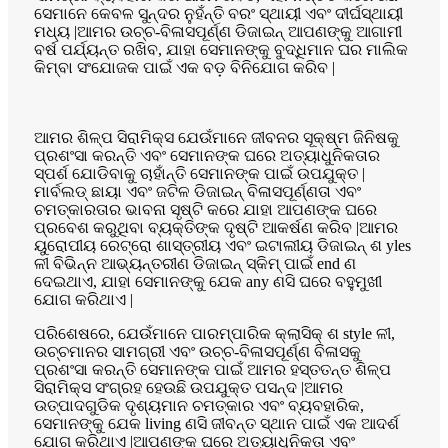
ସେମାନେ କେବଳ ସୁନ୍ଦର ନୁହଁନ୍ତି ବରଂ ସ୍ଥାୟୀ ଏବଂ ଦୀର୍ଘସ୍ଥାୟୀ
ମଧ୍ୟ |ଆମର ଉଚ୍ଚ-ବିଳାସପୂର୍ଣ୍ଣ ଡିଜାଇନ୍ ଆପଣଙ୍କୁ ଆଗାମୀ
ବର୍ଷ ପର୍ଯ୍ୟନ୍ତ ରଖିବ, ଯାହା ସେମାନଙ୍କୁ ବୁଦ୍ଧିମାନ ଘର ମାଲିକ
କିମ୍ବା ସଂଯୋଜକ ପାଇଁ ଏକ ବଡ଼ ବିନିଯୋଗ କରିବ |
ଆମର ଶିଳ୍ପ ସିରାମିକ୍ସ ଯେଉଁମାନେ ଜୀବନର ସୂକ୍ଷ୍ମ ଜିନିଷକୁ
ପ୍ରଶଂସା କରନ୍ତି ଏବଂ ସେମାନଙ୍କ ଘରେ ଅତ୍ୟାଧୁନିକତାର
ସ୍ପର୍ଶ ଯୋଡିବାକୁ ଚାହାଁନ୍ତି ସେମାନଙ୍କ ପାଇଁ ଉପଯୁକ୍ତ |
ମାର୍ବଲଡ୍ ଛାୟା ଏବଂ ଜଟିଳ ଡିଜାଇନ୍ ବିଳାସପୂର୍ଣ୍ଣତା ଏବଂ
ଚମତ୍କାରତାର ଭାବନା ସୃଷ୍ଟି କରେ ଯାହା ଆପଣଙ୍କ ଘରେ
ପ୍ରବେଶ କରୁଥିବା ବ୍ୟକ୍ତିଙ୍କ ଦୃଷ୍ଟି ଆକର୍ଷଣ କରିବ |ଆମର
ୟୁରୋପୀୟ ରେଟ୍ରୋ ଶାସ୍ତ୍ରୀୟ ଏବଂ ଇଟାଲୀୟ ଡିଜାଇନ୍ ଶ yles
ଳୀ ବିଭିନ୍ନ ଆଭ୍ୟନ୍ତରୀଣ ଡିଜାଇନ୍ ସ୍କିମ୍ ପାଇଁ end ଣ
ଦେଇଥାଏ, ଯାହା ସେମାନଙ୍କୁ ଯେକ any ଣସି ଘରେ ବହୁମୁଖୀ
ଯୋଗ କରିଥାଏ |
ପରିଶେଷରେ, ଯେଉଁମାନେ ପାରମ୍ପାରିକ କ୍ଲାସିକ୍ ଶ style ଳୀ,
ଉଚ୍ଚମାନର ସାମଗ୍ରୀ ଏବଂ ଉଚ୍ଚ-ବିଳାସପୂର୍ଣ୍ଣ ବିଳାସକୁ
ପ୍ରଶଂସା କରନ୍ତି ସେମାନଙ୍କ ପାଇଁ ଆମର ହସ୍ତତନ୍ତ ଶିଳ୍ପ
ସିରାମିକ୍ସ ସଂଗ୍ରହ ହେଉଛି ଉପଯୁକ୍ତ ପସନ୍ଦ |ଆମର
ଉତ୍ପାଦଗୁଡିକ ଦୃଶ୍ୟମାନ ଚମତ୍କାର ଏବଂ ବ୍ୟବହାରିକ,
ସେମାନଙ୍କୁ ଯେକ living ଣସି ଜୀବନ୍ତ ସ୍ଥାନ ପାଇଁ ଏକ ଆଦର୍ଶ
ଯୋଗ କରିଥାଏ |ଆପଣଙ୍କ ଘରେ ଅତ୍ୟାଧୁନିକତା ଏବଂ