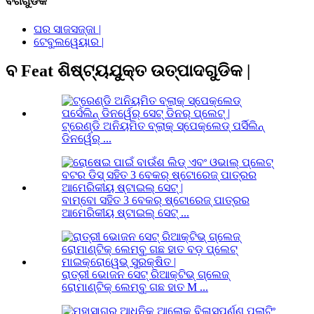
ବର୍ଗଗୁଡିକ
ଘର ସାଜସଜ୍ଜା |
ଟେବୁଲୱେୟାର |
ବ Feat ଶିଷ୍ଟ୍ୟଯୁକ୍ତ ଉତ୍ପାଦଗୁଡିକ |
ଟ୍ରେଣ୍ଡି ଅନିୟମିତ ବ୍ଲାକ୍ ସ୍ପେକ୍ଲେଡ୍ ପର୍ସିଲିନ୍
ଡିନର୍ୱେର୍ ...
ବାମ୍ବୋ ସହିତ 3 ବେକର୍ ଷ୍ଟୋରେଜ୍ ପାତ୍ରର
ଆମେରିକୀୟ ଷ୍ଟାଇଲ୍ ସେଟ୍ ...
ରାତ୍ରୀ ଭୋଜନ ସେଟ୍ ରିଆକ୍ଟିଭ୍ ଗ୍ଲେଜ୍
ରୋମାଣ୍ଟିକ୍ ଲେମ୍ବୁ ଗଛ ହାତ M ...