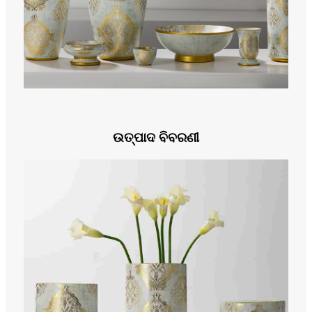
ଉତ୍ପାଦ ବିବରଣୀ