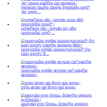
ମହାସାଗର ଆଧୁନିକ ଆଲୋକ ବିଳାସପୂର୍ଣ୍ଣ ପ୍ଲାଟିଂ
ଏବଂ ଗ୍ଲାଜ୍ ...
ଫେଷ୍ଟିଭାଲ୍ ଗୀତ - ରଙ୍ଗୀନ ଷ୍ଟ ସହିତ
ପାରମ୍ପାରିକ ପ୍ଲାଟିଂ ...
ପାରମ୍ପାରିକ କ୍ଲାସିକ୍ ଇଲେକ୍ଟ୍ରୋପ୍ଲେଟିଂ ବିଡ୍
ହୋମ୍ କ୍ରାଫ୍ଟ ସି ...
ପାରମ୍ପାରିକ କ୍ଲାସିକ୍ ଷ୍ଟାଇଲ୍ ଆର୍ଟ ସେରାମିକ୍
ସାଜସଜ୍ଜା |
ତୁମର ସମସ୍ତ ସୁଖ କିମ୍ବା ଶୁଭ କାମନା |
ୟୁରୋପୀୟ ନୂତନ ଡିଜାଇନ୍ ରିଆକ୍ଟିଭ୍ ଗ୍ଲାଜେଡ୍