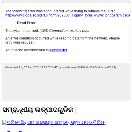
ସମ୍ବନ୍ଧୀୟ ଉତ୍ପାଦଗୁଡିକ |