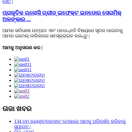
ପ୍ରାକୃତିକ ଗ୍ଲୋସି ଗ୍ରୀଡ୍ ଇଫେକ୍ଟ ଇନଡୋର ସେରାମିକ୍
ଅଳଙ୍କାର ...
ଆମର ସର୍ବଶେଷ ଉତ୍ପାଦ ଏବଂ ପଦୋନ୍ନତି ବିଷୟରେ ସୂଚନା ପାଇବାକୁ
ଆମର ଇମେଲ୍ ତାଲିକାରେ ସବସ୍କ୍ରାଇବ କରନ୍ତୁ |
ଆମକୁ ଅନୁସରଣ କର |
ତାଜା ଖବର
134 ତମ କ୍ୟାଣ୍ଟନମେଣ୍ଟ ମେଳାରେ ଆମକୁ ପରିଦର୍ଶନ କରିବାକୁ
ସ୍ୱାଗତ |
ନିମନ୍ତ୍ରଣ