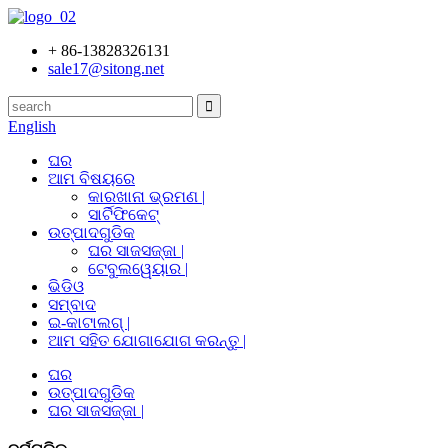
+ 86-13828326131
sale17@sitong.net
English
ଘର
ଆମ ବିଷୟରେ
କାରଖାନା ଭ୍ରମଣ |
ସାର୍ଟିଫିକେଟ୍
ଉତ୍ପାଦଗୁଡିକ
ଘର ସାଜସଜ୍ଜା |
ଟେବୁଲୱେୟାର |
ଭିଡିଓ
ସମ୍ବାଦ
ଇ-କାଟାଲଗ୍ |
ଆମ ସହିତ ଯୋଗାଯୋଗ କରନ୍ତୁ |
ଘର
ଉତ୍ପାଦଗୁଡିକ
ଘର ସାଜସଜ୍ଜା |