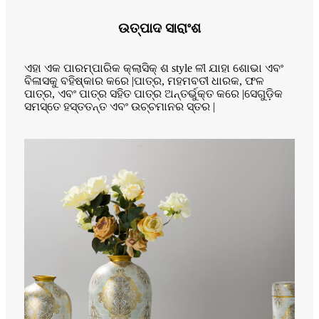
ଉତ୍ପାଦ ସାରାଂଶ
ଏହା ଏକ ପାରମ୍ପାରିକ କ୍ଲାସିକ୍ ଶ style ଳୀ ଯାହା ଶୋଭା ଏବଂ
ବିଳାସକୁ ବହିଷ୍କାର କରେ |ପାତ୍ର, ମହମବତୀ ଧାରକ, ଫଳ
ପାତ୍ର, ଏବଂ ପାତ୍ର ସହିତ ପାତ୍ର ଅନ୍ତର୍ଭୁକ୍ତ କରେ |ସେଗୁଡ଼ିକ
ସମସ୍ତେ ହସ୍ତତନ୍ତ ଏବଂ ଉଚ୍ଚମାନର ସ୍ତର |