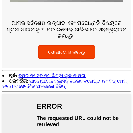
ଆମର ସର୍ବଶେଷ ଉତ୍ପାଦ ଏବଂ ପଦୋନ୍ନତି ବିଷୟରେ
ସୂଚନା ପାଇବାକୁ ଆମର ଇମେଲ୍ ତାଲିକାରେ ସବସ୍କ୍ରାଇବ
କରନ୍ତୁ |
ଯୋଗାଯୋଗ କରନ୍ତୁ |
ପୂର୍ବ:
ତୁମର ସମସ୍ତ ସୁଖ କିମ୍ବା ଶୁଭ କାମନା |
ପରବର୍ତ୍ତୀ:
ପାରମ୍ପାରିକ କ୍ଲାସିକ୍ ଇଲେକ୍ଟ୍ରୋପ୍ଲେଟିଂ ବିଡ୍ ହୋମ୍
କ୍ରାଫ୍ଟ ସେରାମିକ୍ ସାଜସଜ୍ଜା ସିରିଜ୍ |