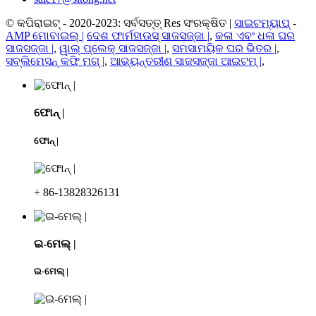
© କପିରାଇଟ୍ - 2020-2023: ସର୍ବସତ୍ତ୍ Res ସଂରକ୍ଷିତ |
ସାଇଟମ୍ୟାପ୍
-
AMP ମୋବାଇଲ୍ |
ଦେଶ ଫାର୍ମହାଉସ୍ ସାଜସଜ୍ଜା |
,
କଳା ଏବଂ ଧଳା ଘର
ସାଜସଜ୍ଜା |
,
ୱାଲ୍ ପ୍ଲେକ୍ ସାଜସଜ୍ଜା |
,
ସମସାମୟିକ ଘର ଭିତର |
,
ସବ୍ଲିମେସନ୍ କଫି ମଗ୍ |
,
ଆଭ୍ୟନ୍ତରୀଣ ସାଜସଜ୍ଜା ଆଇଟମ୍ |
,
ଫୋନ୍ |
ଫୋନ୍ |
+ 86-13828326131
ଇ-ମେଲ୍ |
ଇ-ମେଲ୍ |