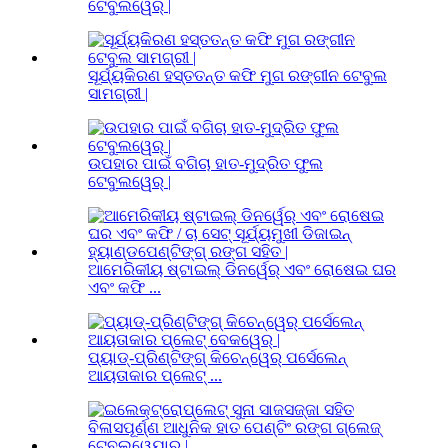
ଟେବୁଲୱେର୍ |
ସୂର୍ଯ୍ୟକିରଣ ହସ୍ତତନ୍ତ କଫି ମୁଗ ରଙ୍ଗୀନ ଟେବୁଲ
ସାମଗ୍ରୀ |
ଉପହାର ପାଇଁ ବଗିଚା ହାତ-ମୁଦ୍ରିତ ଫୁଲ
ଟେବୁଲୱେର୍ |
ଆମେରିକୀୟ ଷ୍ଟାଇଲ୍ ଡିନର୍ୱେର୍ ଏବଂ ରୋଷେଇ ଘର
ଏବଂ କଫି ...
ପ୍ୟାଡ୍-ପ୍ରିଣ୍ଟିଙ୍ଗ୍ କିଚେନ୍ୱେର୍ ପର୍ସେଲେନ୍
ଆୟତାକାର ପ୍ଲେଟ୍ ...