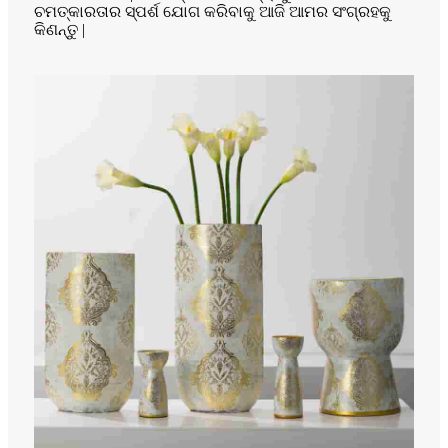
ଚମତ୍କାରତାର ସ୍ପର୍ଶ ଯୋଗ କରିବାକୁ ଆଜି ଆମର ସଂଗ୍ରହକୁ
କିଣନ୍ତୁ |