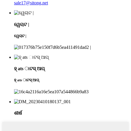
sale17@sitong.net
ୱେଚାଟ |
ୱେଚାଟ |
ହ୍ ats ାଟସ୍ ଆପ୍
ହ୍ ats ାଟସ୍ ଆପ୍
ଶୀର୍ଷ