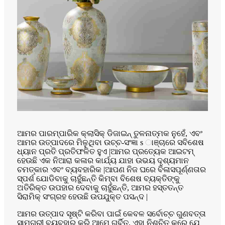
ଆମର ପାରମ୍ପାରିକ କ୍ଲାସିକ୍ ଡିଜାଇନ୍ ତୁଳନାତ୍ମକ ନୁହେଁ, ଏବଂ
ଆମର ଉତ୍ପାଦରେ ମିଳୁଥିବା ଉଚ୍ଚ-ସଂଜ୍ଞା s ାଞ୍ଚାରେ ସବିଶେଷ
ଧ୍ୟାନ ପ୍ରତି ପ୍ରତିଫଳିତ ହୁଏ |ଆମର ପ୍ରତ୍ୟେକ ଆଇଟମ୍
ହେଉଛି ଏକ ନିଆରା କଳାର କାର୍ଯ୍ୟ ଯାହା ଉଭୟ ଦୃଶ୍ୟମାନ
ଚମତ୍କାର ଏବଂ ବ୍ୟବହାରିକ |ଆପଣ ନିଜ ଘରେ ବିଳାସପୂର୍ଣ୍ଣତାର
ସ୍ପର୍ଶ ଯୋଡିବାକୁ ଚାହୁଁଛନ୍ତି କିମ୍ବା ବିଶେଷ ବ୍ୟକ୍ତିଙ୍କୁ
ଅତିରିକ୍ତ ଉପହାର ଦେବାକୁ ଚାହୁଁଛନ୍ତି, ଆମର ହସ୍ତତନ୍ତ
ସିରାମିକ୍ ସଂଗ୍ରହ ହେଉଛି ଉପଯୁକ୍ତ ପସନ୍ଦ |
ଆମର ଉତ୍ପାଦ ସୃଷ୍ଟି କରିବା ପାଇଁ କେବଳ ସର୍ବୋଚ୍ଚ ଗୁଣବତ୍ତା
ସାମଗ୍ରୀ ବ୍ୟବହାର କରି ଆମେ ଗର୍ବିତ, ଏହା ନିଶ୍ଚିତ କରେ ଯେ