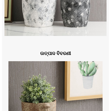
ଉତ୍ପାଦ ବିବରଣୀ