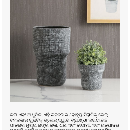
କଳା ଏବଂ ଆଧୁନିକ, ଏହି ଇନଡୋର / ବାହ୍ୟ ସିରାମିକ୍ ଭେଜ୍
ଚମତ୍କାର ରୁଷ୍ଟିକ୍ ଗ୍ଲେଜ୍ ଦ୍ୱାରା ବ୍ୟାଖ୍ୟା କରାଯାଇଛି |
ପାତ୍ରର ମୁଖ୍ୟ ରଙ୍ଗ କଳା, ଧଳା ଏବଂ ବାଦାମୀ, ଏବଂ ଉତ୍ପାଦର