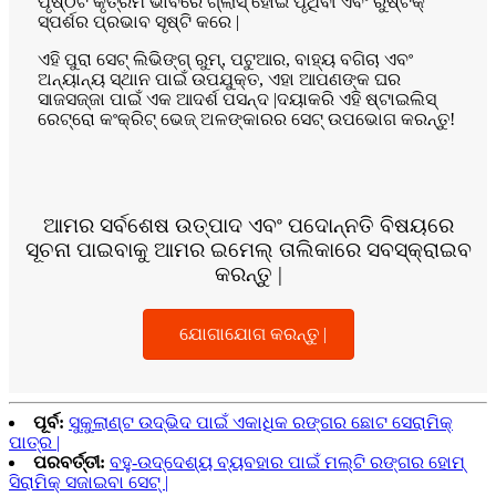
ପୃଷ୍ଠଟି କୃତ୍ରିମ ଭାବରେ ଗ୍ଲାସ୍ ହୋଇ ପୃଥିବୀ ଏବଂ ରୁଷ୍ଟିକ୍
ସ୍ପର୍ଶର ପ୍ରଭାବ ସୃଷ୍ଟି କରେ |
ଏହି ପୁରା ସେଟ୍ ଲିଭିଙ୍ଗ୍ ରୁମ୍, ପଟୁଆର, ବାହ୍ୟ ବଗିଚା ଏବଂ
ଅନ୍ୟାନ୍ୟ ସ୍ଥାନ ପାଇଁ ଉପଯୁକ୍ତ, ଏହା ଆପଣଙ୍କ ଘର
ସାଜସଜ୍ଜା ପାଇଁ ଏକ ଆଦର୍ଶ ପସନ୍ଦ |ଦୟାକରି ଏହି ଷ୍ଟାଇଲିସ୍
ରେଟ୍ରୋ କଂକ୍ରିଟ୍ ଭେଜ୍ ଅଳଙ୍କାରର ସେଟ୍ ଉପଭୋଗ କରନ୍ତୁ!
ଆମର ସର୍ବଶେଷ ଉତ୍ପାଦ ଏବଂ ପଦୋନ୍ନତି ବିଷୟରେ
ସୂଚନା ପାଇବାକୁ ଆମର ଇମେଲ୍ ତାଲିକାରେ ସବସ୍କ୍ରାଇବ
କରନ୍ତୁ |
ଯୋଗାଯୋଗ କରନ୍ତୁ |
ପୂର୍ବ:
ସୁକୁଲାଣ୍ଟ ଉଦ୍ଭିଦ ପାଇଁ ଏକାଧିକ ରଙ୍ଗର ଛୋଟ ସେରାମିକ୍
ପାତ୍ର |
ପରବର୍ତ୍ତୀ:
ବହୁ-ଉଦ୍ଦେଶ୍ୟ ବ୍ୟବହାର ପାଇଁ ମଲ୍ଟି ରଙ୍ଗର ହୋମ୍
ସିରାମିକ୍ ସଜାଇବା ସେଟ୍ |