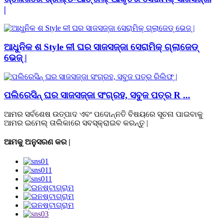
|
ଆଧୁନିକ ଶ Style ଳୀ ଘର ସାଜସଜ୍ଜା ସେରାମିକ୍ ଗ୍ଲାଜେଡ୍
ଭେଜ୍ |
ପଲିରେସିନ୍ ଘର ସାଜସଜ୍ଜା ସଂଗ୍ରହ, ସବୁଜ ପତ୍ର R ...
ଆମର ସର୍ବଶେଷ ଉତ୍ପାଦ ଏବଂ ପଦୋନ୍ନତି ବିଷୟରେ ସୂଚନା ପାଇବାକୁ
ଆମର ଇମେଲ୍ ତାଲିକାରେ ସବସ୍କ୍ରାଇବ କରନ୍ତୁ |
ଆମକୁ ଅନୁସରଣ କର |