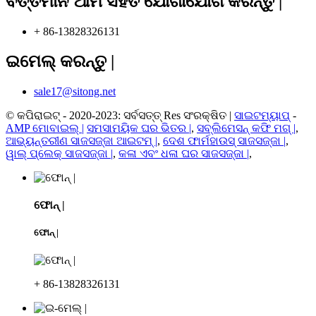
ବର୍ତ୍ତମାନ ଆମ ସହିତ ଯୋଗାଯୋଗ କରନ୍ତୁ |
+ 86-13828326131
ଇମେଲ୍ କରନ୍ତୁ |
sale17@sitong.net
© କପିରାଇଟ୍ - 2020-2023: ସର୍ବସତ୍ତ୍ Res ସଂରକ୍ଷିତ |
ସାଇଟମ୍ୟାପ୍
-
AMP ମୋବାଇଲ୍ |
ସମସାମୟିକ ଘର ଭିତର |
,
ସବ୍ଲିମେସନ୍ କଫି ମଗ୍ |
,
ଆଭ୍ୟନ୍ତରୀଣ ସାଜସଜ୍ଜା ଆଇଟମ୍ |
,
ଦେଶ ଫାର୍ମହାଉସ୍ ସାଜସଜ୍ଜା |
,
ୱାଲ୍ ପ୍ଲେକ୍ ସାଜସଜ୍ଜା |
,
କଳା ଏବଂ ଧଳା ଘର ସାଜସଜ୍ଜା |
,
ଫୋନ୍ |
ଫୋନ୍ |
+ 86-13828326131