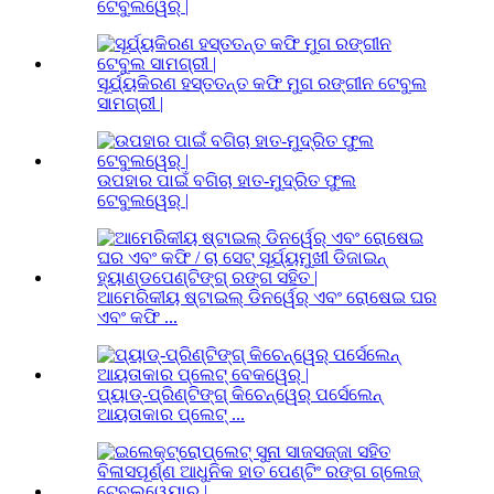
ଟେବୁଲୱେର୍ |
ସୂର୍ଯ୍ୟକିରଣ ହସ୍ତତନ୍ତ କଫି ମୁଗ ରଙ୍ଗୀନ ଟେବୁଲ
ସାମଗ୍ରୀ |
ଉପହାର ପାଇଁ ବଗିଚା ହାତ-ମୁଦ୍ରିତ ଫୁଲ
ଟେବୁଲୱେର୍ |
ଆମେରିକୀୟ ଷ୍ଟାଇଲ୍ ଡିନର୍ୱେର୍ ଏବଂ ରୋଷେଇ ଘର
ଏବଂ କଫି ...
ପ୍ୟାଡ୍-ପ୍ରିଣ୍ଟିଙ୍ଗ୍ କିଚେନ୍ୱେର୍ ପର୍ସେଲେନ୍
ଆୟତାକାର ପ୍ଲେଟ୍ ...