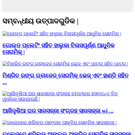
ସମ୍ବନ୍ଧୀୟ ଉତ୍ପାଦଗୁଡିକ |
ଗୋଲ୍ଡ ପ୍ଲେଟିଂ ସହିତ ହାଲୁକା ବିଳାସପୂର୍ଣ୍ଣ ଆଧୁନିକ
ସେରାମିକ୍ |
ମିଶ୍ରିତ ରଙ୍ଗ ଗ୍ଲାଜେଡ୍ ସେରାମିକ୍ ଭେଜ୍ ଏବଂ ହାଣ୍ଡି ସହିତ
...
ଆଖିଦୃଶିଆ ଘର ସାଜସଜ୍ଜା ସଂଗ୍ରହ ସାଜସଜ୍ଜା wi ...
ଗ୍ଲେଜରେ ଶ୍ରିଲ୍ଡ-ଆଙ୍ଗଲ୍ ଆକୃତିର ସେରାମିକ୍ ସାଜସଜ୍ଜା