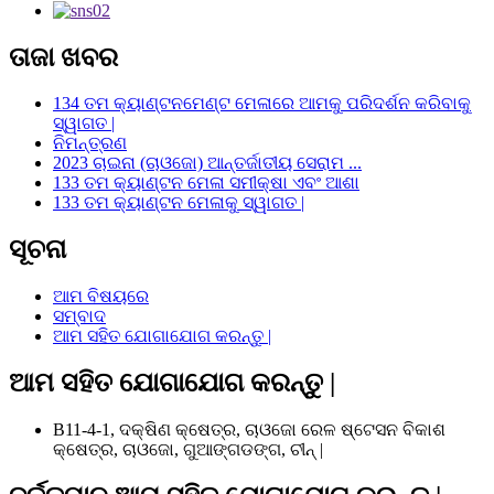
ତାଜା ଖବର
134 ତମ କ୍ୟାଣ୍ଟନମେଣ୍ଟ ମେଳାରେ ଆମକୁ ପରିଦର୍ଶନ କରିବାକୁ
ସ୍ୱାଗତ |
ନିମନ୍ତ୍ରଣ
2023 ଚାଇନା (ଚାଓଜୋ) ଆନ୍ତର୍ଜାତୀୟ ସେରାମ ...
133 ତମ କ୍ୟାଣ୍ଟନ ମେଳା ସମୀକ୍ଷା ଏବଂ ଆଶା
133 ତମ କ୍ୟାଣ୍ଟନ ମେଳାକୁ ସ୍ୱାଗତ |
ସୂଚନା
ଆମ ବିଷୟରେ
ସମ୍ବାଦ
ଆମ ସହିତ ଯୋଗାଯୋଗ କରନ୍ତୁ |
ଆମ ସହିତ ଯୋଗାଯୋଗ କରନ୍ତୁ |
B11-4-1, ଦକ୍ଷିଣ କ୍ଷେତ୍ର, ଚାଓଜୋ ରେଳ ଷ୍ଟେସନ ବିକାଶ
କ୍ଷେତ୍ର, ଚାଓଜୋ, ଗୁଆଙ୍ଗଡଙ୍ଗ, ଚୀନ୍ |