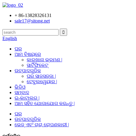
+ 86-13828326131
sale17@sitong.net
English
ଘର
ଆମ ବିଷୟରେ
କାରଖାନା ଭ୍ରମଣ |
ସାର୍ଟିଫିକେଟ୍
ଉତ୍ପାଦଗୁଡିକ
ଘର ସାଜସଜ୍ଜା |
ଟେବୁଲୱେୟାର |
ଭିଡିଓ
ସମ୍ବାଦ
ଇ-କାଟାଲଗ୍ |
ଆମ ସହିତ ଯୋଗାଯୋଗ କରନ୍ତୁ |
ଘର
ଉତ୍ପାଦଗୁଡିକ
ଭେଜ୍ ଏବଂ ଚାରା ରୋପଣକାରୀ |