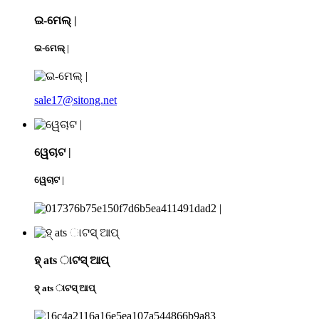
ଇ-ମେଲ୍ |
ଇ-ମେଲ୍ |
sale17@sitong.net
ୱେଚାଟ |
ୱେଚାଟ |
ହ୍ ats ାଟସ୍ ଆପ୍
ହ୍ ats ାଟସ୍ ଆପ୍