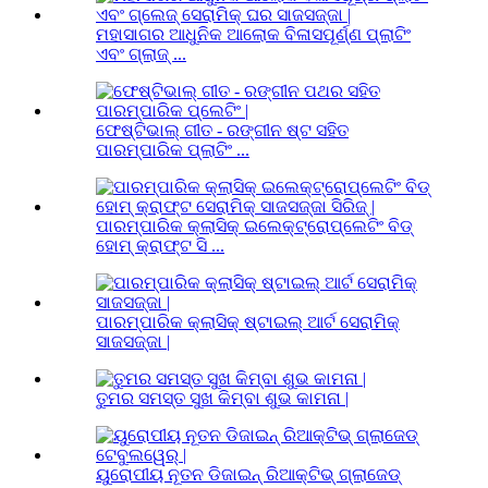
ମହାସାଗର ଆଧୁନିକ ଆଲୋକ ବିଳାସପୂର୍ଣ୍ଣ ପ୍ଲାଟିଂ
ଏବଂ ଗ୍ଲାଜ୍ ...
ଫେଷ୍ଟିଭାଲ୍ ଗୀତ - ରଙ୍ଗୀନ ଷ୍ଟ ସହିତ
ପାରମ୍ପାରିକ ପ୍ଲାଟିଂ ...
ପାରମ୍ପାରିକ କ୍ଲାସିକ୍ ଇଲେକ୍ଟ୍ରୋପ୍ଲେଟିଂ ବିଡ୍
ହୋମ୍ କ୍ରାଫ୍ଟ ସି ...
ପାରମ୍ପାରିକ କ୍ଲାସିକ୍ ଷ୍ଟାଇଲ୍ ଆର୍ଟ ସେରାମିକ୍
ସାଜସଜ୍ଜା |
ତୁମର ସମସ୍ତ ସୁଖ କିମ୍ବା ଶୁଭ କାମନା |
ୟୁରୋପୀୟ ନୂତନ ଡିଜାଇନ୍ ରିଆକ୍ଟିଭ୍ ଗ୍ଲାଜେଡ୍