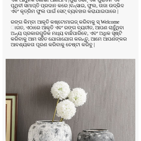
ପୃଥିବୀ ସମାପ୍ତି ପ୍ରଦାନ କରେ |ବନ୍ସାଇ, ଫୁଲ, ତାଜା ଉଦ୍ଭିଦ
ଏବଂ କୃତ୍ରିମ ଫୁଲ ପାଇଁ ସେଟ୍ ବ୍ୟବହାର କରାଯାଇପାରେ |
ରଙ୍ଗ କିମ୍ବା ଆକୃତି କଷ୍ଟୋମାଇଜ୍ କରିବାକୁ ସ୍ Welcome
ାଗତ, ଏଠାରେ ଆକୃତି ଏବଂ ରଙ୍ଗ ବ୍ୟତୀତ, ଆପଣ ଚାହୁଁଥିବା
ଅନ୍ୟ ପ୍ରକାରଗୁଡିକ ମଧ୍ୟ ବାଛିପାରିବେ, ଏବଂ ଅଧିକ ସୃଷ୍ଟି
କରିବାକୁ ଆମ ସହିତ ଯୋଗାଯୋଗ କରନ୍ତୁ, ଆମେ ଆପଣଙ୍କର
ଆବଶ୍ୟକତା ପୂରଣ କରିବାକୁ ଚେଷ୍ଟା କରିବୁ |