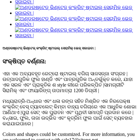
ଅଣ୍ଡରଷ୍ଟେଡ୍ ଭିଣ୍ଟେଜ୍ କଂକ୍ରିଟ୍ ଷ୍ଟାଇଲ୍ ସେରାମିକ୍ ଭେଜ୍ ସଜାଇବା |
ସଂକ୍ଷିପ୍ତ ବର୍ଣ୍ଣନା:
ଏହା ଏକ ଅବ୍ୟବହୃତ ରେଟ୍ରୋ ଷ୍ଟାଇଲ୍ ବଗିଚା ସାଜସଜ୍ଜା ସଂଗ୍ରହ |
ଉତ୍ପାଦଗୁଡିକ ଫୁଲ ହାଣ୍ଡି ଏବଂ ପାତ୍ରଗୁଡିକ ଅନ୍ତର୍ଭୁକ୍ତ କରେ, ଯାହା
ଏକ ସରଳ ଏବଂ ପ୍ରାକୃତିକ ଶ style ଳୀରେ ପରିକଳ୍ପିତ |ସାମଗ୍ରୀଟି
ସିରାମିକ୍ ଏବଂ ଫାୟାରିଙ୍ଗ୍ ତାପମାତ୍ରା 1200 ଡିଗ୍ରୀ |
ମଧ୍ୟରାତ୍ରି-ଅନ୍ଧାର ଏବଂ ଧଳା ରଙ୍ଗ ସହିତ ମିଶ୍ରିତ ଏକ ନିରପେକ୍ଷ
କଂକ୍ରିଟ୍ ବେସ୍ ଟ୍ୟାବଲେଟ୍ କିମ୍ବା ବାହ୍ୟ ବଗିଚାରେ ଏକ ଆଧୁନିକ ଶୋଭା
ଆଣିଥାଏ |ପୁରା ସେଟ୍ ଏକ ପୁରାତନ ଏବଂ ପୃଥିବୀ ସମାପ୍ତି ପ୍ରଦାନ କରେ |
ବନ୍ସାଇ, ଫୁଲ, ତାଜା ଉଦ୍ଭିଦ ଏବଂ କୃତ୍ରିମ ଫୁଲ ପାଇଁ ସେଟ୍ ବ୍ୟବହାର
କରାଯାଇପାରେ |
Colors and shapes could be customized. For more information, you
are welcomed to contact with sale17@sitong.net.