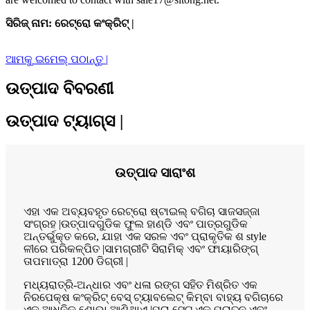
ସିରିଜ୍ ନାମ: ରେଟ୍ରୋ କଂକ୍ରିଟ୍ |
ଆମକୁ ଇମେଲ୍ ପଠାନ୍ତୁ |
ଉତ୍ପାଦ ବିବରଣୀ
ଉତ୍ପାଦ ଟ୍ୟାଗ୍ସ |
ଉତ୍ପାଦ ସାରାଂଶ
ଏହା ଏକ ଅବ୍ୟବହୃତ ରେଟ୍ରୋ ଷ୍ଟାଇଲ୍ ବଗିଚା ସାଜସଜ୍ଜା
ସଂଗ୍ରହ |ଉତ୍ପାଦଗୁଡିକ ଫୁଲ ହାଣ୍ଡି ଏବଂ ପାତ୍ରଗୁଡିକ
ଅନ୍ତର୍ଭୁକ୍ତ କରେ, ଯାହା ଏକ ସରଳ ଏବଂ ପ୍ରାକୃତିକ ଶ style
ଳୀରେ ପରିକଳ୍ପିତ |ସାମଗ୍ରୀଟି ସିରାମିକ୍ ଏବଂ ଫାୟାରିଙ୍ଗ୍
ତାପମାତ୍ରା 1200 ଡିଗ୍ରୀ |
ମଧ୍ୟରାତ୍ରି-ଅନ୍ଧାର ଏବଂ ଧଳା ରଙ୍ଗ ସହିତ ମିଶ୍ରିତ ଏକ
ନିରପେକ୍ଷ କଂକ୍ରିଟ୍ ବେସ୍ ଟ୍ୟାବଲେଟ୍ କିମ୍ବା ବାହ୍ୟ ବଗିଚାରେ
ଏକ ଆଧୁନିକ ଶୋଭା ଆଣିଥାଏ |ପୁରା ସେଟ୍ ଏକ ପୁରାତନ ଏବଂ