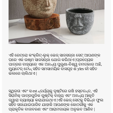
ଏହି ରେଟ୍ରୋ କଂକ୍ରିଟ୍-ଲୁକ୍ ଭେଜ୍ ସାଜସଜ୍ଜା ସେଟ୍ ଆପଣଙ୍କ
ଘରେ ଏକ ଉଷ୍ମ ସାଜସଜ୍ଜା ଯୋଗ କରିଥାଏ |ପ୍ରତ୍ୟେକ
ପାତ୍ରର ବାହ୍ୟରେ ଏକ ଅନନ୍ୟ ପୁରୁଣା-ବିଶ୍ୱ ଚମତ୍କାର ଅଛି,
ମ୍ୟୁଟେଡ୍ ଟୋନ୍ ସହିତ ସମସାମୟିକ ବାସଗୃହ ଶ yles ଳୀ ସହିତ
ଭଲରେ ଚାଲିଥାଏ |
ସ୍ଥିରତା ଏବଂ ସ est ନ୍ଦର୍ଯ୍ୟକୁ ଦୃଷ୍ଟିରେ ରଖି ହସ୍ତତନ୍ତ, ଏହି
ସିରାମିକ୍ ପାତ୍ରଗୁଡିକ ରୁଷ୍ଟିକ୍ ବାହ୍ୟ ଏବଂ ଅନନ୍ୟ ଆକୃତି
ଦ୍ୱାରା ବ୍ୟାଖ୍ୟା କରାଯାଇଥାଏ |ଏହି ଭେଜ୍ ସେଟ୍କୁ ବିଭିନ୍ନ ଫୁଲ
ସହିତ ସଜାଯାଇପାରିବ ଯାହାକି ଆପଣଙ୍କ କୋଠରୀକୁ ଏକ
ପ୍ରାକୃତିକ ବାତାବରଣ ଏବଂ ଆରାମଦାୟକ ଅନୁଭବ ଆଣିବ |