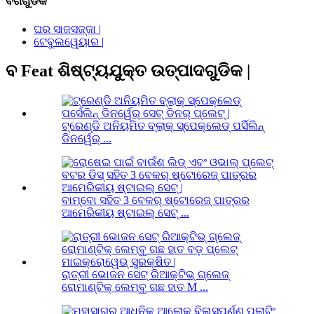
ବର୍ଗଗୁଡିକ
ଘର ସାଜସଜ୍ଜା |
ଟେବୁଲୱେୟାର |
ବ Feat ଶିଷ୍ଟ୍ୟଯୁକ୍ତ ଉତ୍ପାଦଗୁଡିକ |
ଟ୍ରେଣ୍ଡି ଅନିୟମିତ ବ୍ଲାକ୍ ସ୍ପେକ୍ଲେଡ୍ ପର୍ସିଲିନ୍
ଡିନର୍ୱେର୍ ...
ବାମ୍ବୋ ସହିତ 3 ବେକର୍ ଷ୍ଟୋରେଜ୍ ପାତ୍ରର
ଆମେରିକୀୟ ଷ୍ଟାଇଲ୍ ସେଟ୍ ...
ରାତ୍ରୀ ଭୋଜନ ସେଟ୍ ରିଆକ୍ଟିଭ୍ ଗ୍ଲେଜ୍
ରୋମାଣ୍ଟିକ୍ ଲେମ୍ବୁ ଗଛ ହାତ M ...