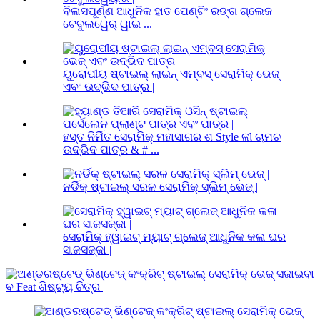
ବିଳାସପୂର୍ଣ୍ଣ ଆଧୁନିକ ହାତ ପେଣ୍ଟିଂ ରଙ୍ଗ ଗ୍ଲେଜ
ଟେବୁଲୱେର୍ ୱାଇ ...
ୟୁରୋପୀୟ ଷ୍ଟାଇଲ୍ ଲାଇନ୍ ଏମ୍ବସ୍ ସେରାମିକ୍ ଭେଜ୍
ଏବଂ ଉଦ୍ଭିଦ ପାତ୍ର |
ହସ୍ତ ନିର୍ମିତ ସେରାମିକ୍ ମହାସାଗର ଶ Style ଳୀ ଚାମଚ
ଉଦ୍ଭିଦ ପାତ୍ର & # ...
ନର୍ଡିକ୍ ଷ୍ଟାଇଲ୍ ସରଳ ସେରାମିକ୍ ସ୍ଲିମ୍ ଭେଜ୍ |
ସେରାମିକ୍ ହ୍ୱାଇଟ୍ ମ୍ୟାଟ୍ ଗ୍ଲେଜ୍ ଆଧୁନିକ କଳା ଘର
ସାଜସଜ୍ଜା |